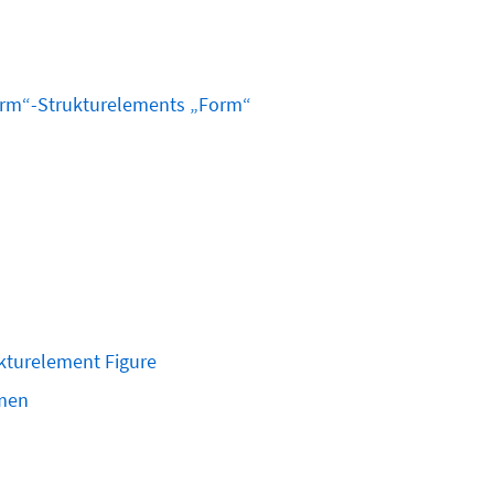
orm“-Strukturelements „Form“
kt
urelement Figure
hmen