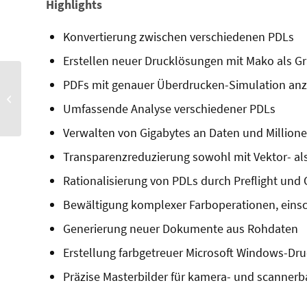
Highlights
Konvertierung zwischen verschiedenen PDLs
Erstellen neuer Drucklösungen mit Mako als Gr
PDFix nutzt künstliche
PDFs mit genauer Überdrucken-Simulation anz
Intelligenz zur Erkennung
Umfassende Analyse verschiedener PDLs
von Bildinhalten für
barrierefreie...
Verwalten von Gigabytes an Daten und Millione
Transparenzreduzierung sowohl mit Vektor- al
Rationalisierung von PDLs durch Preflight und
Bewältigung komplexer Farboperationen, einsc
Generierung neuer Dokumente aus Rohdaten
Erstellung farbgetreuer Microsoft Windows-Dru
Präzise Masterbilder für kamera- und scannerb