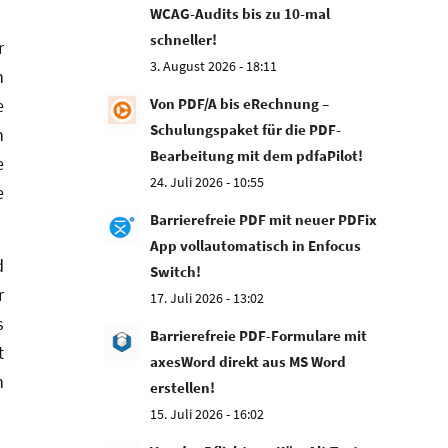
WCAG-Audits bis zu 10-mal
schneller!
r
3. August 2026 - 18:11
n
e
Von PDF/A bis eRechnung –
Schulungspaket für die PDF-
n
Bearbeitung mit dem pdfaPilot!
e
24. Juli 2026 - 10:55
e
Barrierefreie PDF mit neuer PDFix
App vollautomatisch in Enfocus
d
Switch!
r
17. Juli 2026 - 13:02
s
Barrierefreie PDF-Formulare mit
t
axesWord direkt aus MS Word
n
erstellen!
15. Juli 2026 - 16:02