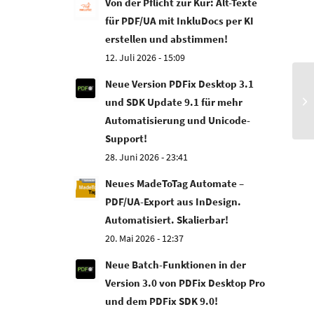
Von der Pflicht zur Kür: Alt-Texte
für PDF/UA mit InkluDocs per KI
erstellen und abstimmen!
12. Juli 2026 - 15:09
Neue Version PDFix Desktop 3.1
30
und SDK Update 9.1 für mehr
pa
Automatisierung und Unicode-
Support!
28. Juni 2026 - 23:41
Neues MadeToTag Automate –
PDF/UA-Export aus InDesign.
Automatisiert. Skalierbar!
20. Mai 2026 - 12:37
Neue Batch-Funktionen in der
Version 3.0 von PDFix Desktop Pro
und dem PDFix SDK 9.0!