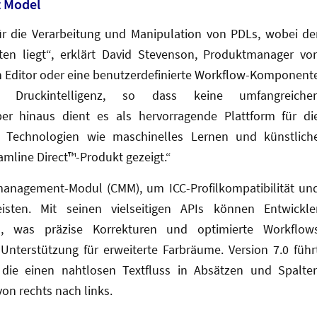
t Model
ür die Verarbeitung und Manipulation von PDLs, wobei de
en liegt“, erklärt David Stevenson, Produktmanager vo
en Editor oder eine benutzerdefinierte Workflow-Komponent
 Druckintelligenz, so dass keine umfangreiche
ber hinaus dient es als hervorragende Plattform für di
ie Technologien wie maschinelles Lernen und künstlich
amline Direct™-Produkt gezeigt.“
bmanagement-Modul (CMM), um ICC-Profilkompatibilität un
isten. Mit seinen vielseitigen APIs können Entwickle
, was präzise Korrekturen und optimierte Workflow
nterstützung für erweiterte Farbräume. Version 7.0 führ
 die einen nahtlosen Textfluss in Absätzen und Spalte
von rechts nach links.