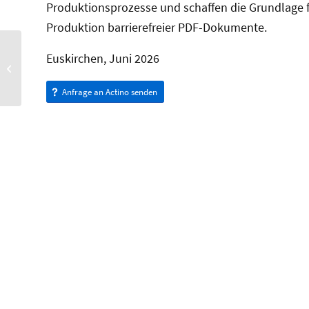
Produktionsprozesse und schaffen die Grundlage f
Produktion barrierefreier PDF-Dokumente.
Neue Batch-Funktionen in
Euskirchen, Juni 2026
der Version 3.0 von PDFix
Desktop Pro und dem
PDFix...
Anfrage an Actino senden