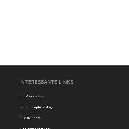
INTERESSANTE LINKS
PDF Association
Global Graphics blog
BEYONDPRINT
Blog callas software