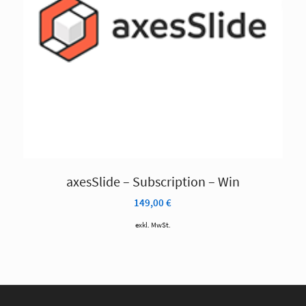
axesSlide – Subscription – Win
149,00
€
exkl. MwSt.