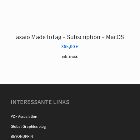
axaio MadeToTag – Subscription – MacOS
365,00
€
exkl. MwSt.
INTERESSANTE LINKS
PDF Association
Global Graphics blog
BEYONDPRINT